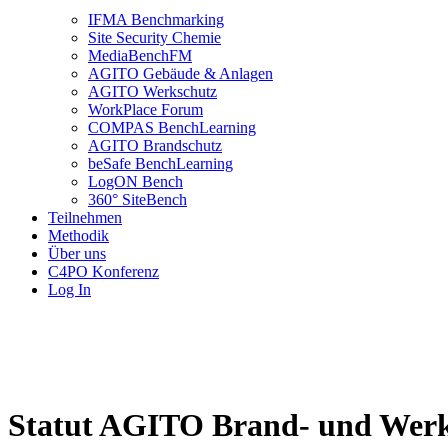
IFMA Benchmarking
Site Security Chemie
MediaBenchFM
AGITO Gebäude & Anlagen
AGITO Werkschutz
WorkPlace Forum
COMPAS BenchLearning
AGITO Brandschutz
beSafe BenchLearning
LogON Bench
360° SiteBench
Teilnehmen
Methodik
Über uns
C4PO Konferenz
Log In
Statut AGITO Brand- und Werk