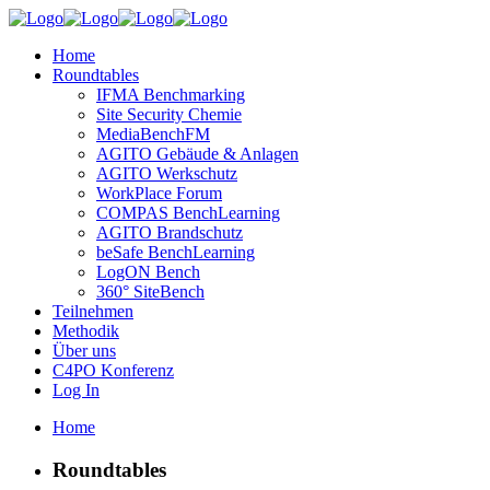
Home
Roundtables
IFMA Benchmarking
Site Security Chemie
MediaBenchFM
AGITO Gebäude & Anlagen
AGITO Werkschutz
WorkPlace Forum
COMPAS BenchLearning
AGITO Brandschutz
beSafe BenchLearning
LogON Bench
360° SiteBench
Teilnehmen
Methodik
Über uns
C4PO Konferenz
Log In
Home
Roundtables