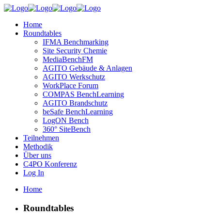
Home
Roundtables
IFMA Benchmarking
Site Security Chemie
MediaBenchFM
AGITO Gebäude & Anlagen
AGITO Werkschutz
WorkPlace Forum
COMPAS BenchLearning
AGITO Brandschutz
beSafe BenchLearning
LogON Bench
360° SiteBench
Teilnehmen
Methodik
Über uns
C4PO Konferenz
Log In
Home
Roundtables