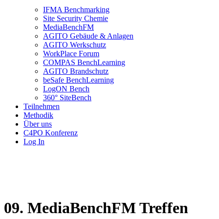
IFMA Benchmarking
Site Security Chemie
MediaBenchFM
AGITO Gebäude & Anlagen
AGITO Werkschutz
WorkPlace Forum
COMPAS BenchLearning
AGITO Brandschutz
beSafe BenchLearning
LogON Bench
360° SiteBench
Teilnehmen
Methodik
Über uns
C4PO Konferenz
Log In
09. MediaBenchFM Treffen