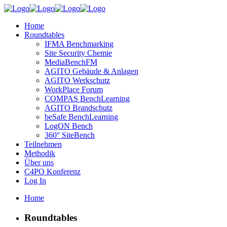
Home
Roundtables
IFMA Benchmarking
Site Security Chemie
MediaBenchFM
AGITO Gebäude & Anlagen
AGITO Werkschutz
WorkPlace Forum
COMPAS BenchLearning
AGITO Brandschutz
beSafe BenchLearning
LogON Bench
360° SiteBench
Teilnehmen
Methodik
Über uns
C4PO Konferenz
Log In
Home
Roundtables