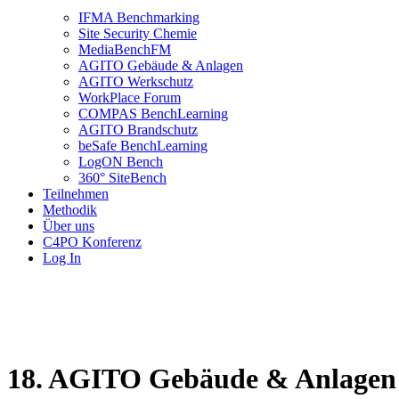
IFMA Benchmarking
Site Security Chemie
MediaBenchFM
AGITO Gebäude & Anlagen
AGITO Werkschutz
WorkPlace Forum
COMPAS BenchLearning
AGITO Brandschutz
beSafe BenchLearning
LogON Bench
360° SiteBench
Teilnehmen
Methodik
Über uns
C4PO Konferenz
Log In
18. AGITO Gebäude & Anlagen 