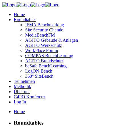
Home
Roundtables
IFMA Benchmarking
Site Security Chemie
MediaBenchFM
AGITO Gebäude & Anlagen
AGITO Werkschutz
WorkPlace Forum
COMPAS BenchLearning
AGITO Brandschutz
beSafe BenchLearning
LogON Bench
360° SiteBench
Teilnehmen
Methodik
Über uns
C4PO Konferenz
Log In
Home
Roundtables