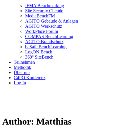
IFMA Benchmarking
Site Security Chemie
MediaBenchFM
AGITO Gebäude & Anlagen
AGITO Werkschutz
WorkPlace Forum
COMPAS BenchLearning
AGITO Brandschutz
beSafe BenchLearning
LogON Bench
360° SiteBench
Teilnehmen
Methodik
Über uns
C4PO Konferenz
Log In
Author: Matthias