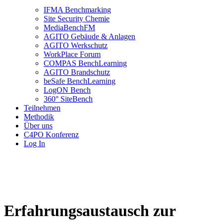
IFMA Benchmarking
Site Security Chemie
MediaBenchFM
AGITO Gebäude & Anlagen
AGITO Werkschutz
WorkPlace Forum
COMPAS BenchLearning
AGITO Brandschutz
beSafe BenchLearning
LogON Bench
360° SiteBench
Teilnehmen
Methodik
Über uns
C4PO Konferenz
Log In
Erfahrungsaustausch zur