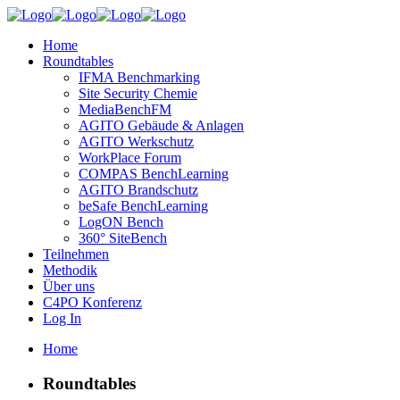
Home
Roundtables
IFMA Benchmarking
Site Security Chemie
MediaBenchFM
AGITO Gebäude & Anlagen
AGITO Werkschutz
WorkPlace Forum
COMPAS BenchLearning
AGITO Brandschutz
beSafe BenchLearning
LogON Bench
360° SiteBench
Teilnehmen
Methodik
Über uns
C4PO Konferenz
Log In
Home
Roundtables