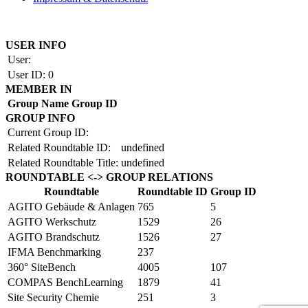
Copyright by BAUAKADEMIE 2026
USER INFO
User:
User ID:
0
MEMBER IN
Group Name
Group ID
GROUP INFO
Current Group ID:
Related Roundtable ID:
undefined
Related Roundtable Title:
undefined
ROUNDTABLE <-> GROUP RELATIONS
Roundtable
Roundtable ID
Group ID
AGITO Gebäude & Anlagen
765
5
AGITO Werkschutz
1529
26
AGITO Brandschutz
1526
27
IFMA Benchmarking
237
360° SiteBench
4005
107
COMPAS BenchLearning
1879
41
Site Security Chemie
251
3