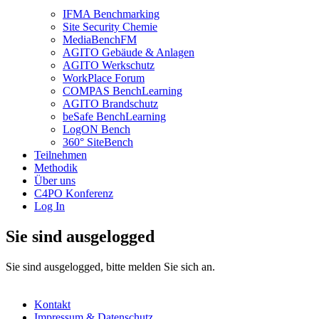
IFMA Benchmarking
Site Security Chemie
MediaBenchFM
AGITO Gebäude & Anlagen
AGITO Werkschutz
WorkPlace Forum
COMPAS BenchLearning
AGITO Brandschutz
beSafe BenchLearning
LogON Bench
360° SiteBench
Teilnehmen
Methodik
Über uns
C4PO Konferenz
Log In
Sie sind ausgelogged
Sie sind ausgelogged, bitte melden Sie sich an.
Kontakt
Impressum & Datenschutz