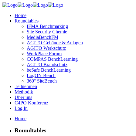
Home
Roundtables
IFMA Benchmarking
Site Security Chemie
MediaBenchFM
AGITO Gebäude & Anlagen
AGITO Werkschutz
WorkPlace Forum
COMPAS BenchLearning
AGITO Brandschutz
beSafe BenchLearning
LogON Bench
360° SiteBench
Teilnehmen
Methodik
Über uns
C4PO Konferenz
Log In
Home
Roundtables