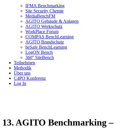
IFMA Benchmarking
Site Security Chemie
MediaBenchFM
AGITO Gebäude & Anlagen
AGITO Werkschutz
WorkPlace Forum
COMPAS BenchLearning
AGITO Brandschutz
beSafe BenchLearning
LogON Bench
360° SiteBench
Teilnehmen
Methodik
Über uns
C4PO Konferenz
Log In
13. AGITO Benchmarking –