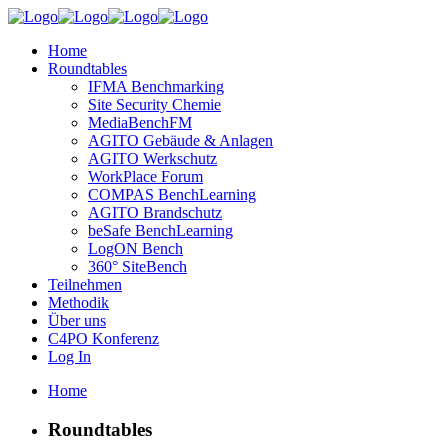
Home
Roundtables
IFMA Benchmarking
Site Security Chemie
MediaBenchFM
AGITO Gebäude & Anlagen
AGITO Werkschutz
WorkPlace Forum
COMPAS BenchLearning
AGITO Brandschutz
beSafe BenchLearning
LogON Bench
360° SiteBench
Teilnehmen
Methodik
Über uns
C4PO Konferenz
Log In
Home
Roundtables