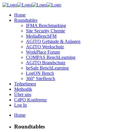
Home
Roundtables
IFMA Benchmarking
Site Security Chemie
MediaBenchFM
AGITO Gebäude & Anlagen
AGITO Werkschutz
WorkPlace Forum
COMPAS BenchLearning
AGITO Brandschutz
beSafe BenchLearning
LogON Bench
360° SiteBench
Teilnehmen
Methodik
Über uns
C4PO Konferenz
Log In
Home
Roundtables