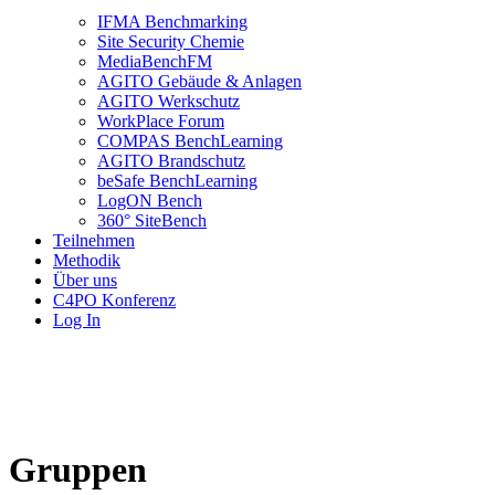
IFMA Benchmarking
Site Security Chemie
MediaBenchFM
AGITO Gebäude & Anlagen
AGITO Werkschutz
WorkPlace Forum
COMPAS BenchLearning
AGITO Brandschutz
beSafe BenchLearning
LogON Bench
360° SiteBench
Teilnehmen
Methodik
Über uns
C4PO Konferenz
Log In
Gruppen